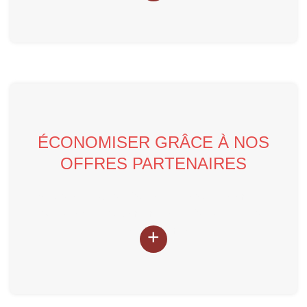
LIRE LA SUITE
ÉCONOMISER GRÂCE À NOS
OFFRES PARTENAIRES
Mutualiser l'achat d'outils et de solutions métiers
pour permettre aux membres de l'alliance de faire
des économies
+