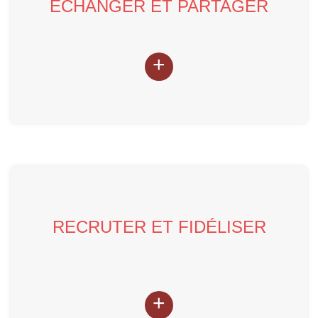
ÉCHANGER ET PARTAGER
Echangez avec des Experts-Comptables qui vous
ressemblent
+
LIRE LA SUITE
RECRUTER ET FIDÉLISER
Le bien-être au travail, le meilleur moyen de
fidéliser vos collaborateurs et en recruter de
nouveaux
+