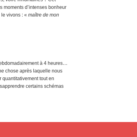
 des moments d’intenses bonheur
 le vivons : «
maître de mon
es hebdomadairement à 4 heures…
n une chose après laquelle nous
er quantitativement tout en
désapprendre certains schémas