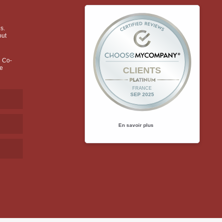
s.
out
l Co-
re