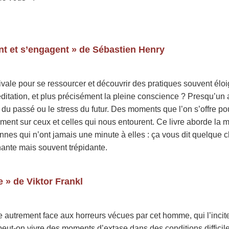
nt et s’engagent » de Sébastien Henry
ivale pour se ressourcer et découvrir des pratiques souvent él
itation, et plus précisément la pleine conscience ? Presqu’un ar
 du passé ou le stress du futur. Des moments que l’on s’offre pour 
ivement sur ceux et celles qui nous entourent. Ce livre aborde la 
onnes qui n’ont jamais une minute à elles : ça vous dit quelque
ante mais souvent trépidante.
e » de Viktor Frankl
e autrement face aux horreurs vécues par cet homme, qui l’inci
peut-on vivre des moments d’extase dans des conditions difficil