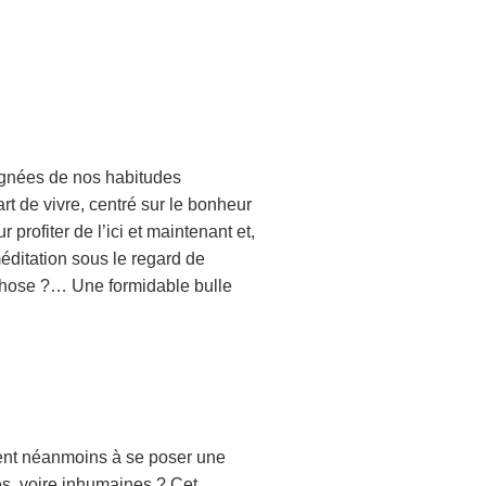
oignées de nos habitudes
t de vivre, centré sur le bonheur
profiter de l’ici et maintenant et,
méditation sous le regard de
 chose ?… Une formidable bulle
tent néanmoins à se poser une
es, voire inhumaines ? Cet