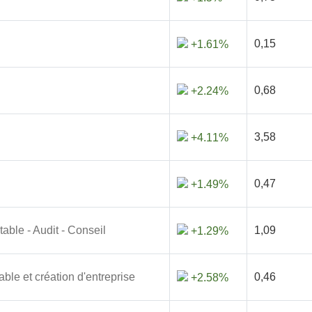
0,15
+1.61%
0,68
+2.24%
3,58
+4.11%
0,47
+1.49%
ble - Audit - Conseil
1,09
+1.29%
le et création d'entreprise
0,46
+2.58%