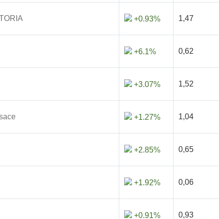
ITORIA
1,47
+0.93%
0,62
+6.1%
1,52
+3.07%
lsace
1,04
+1.27%
0,65
+2.85%
0,06
+1.92%
0,93
+0.91%