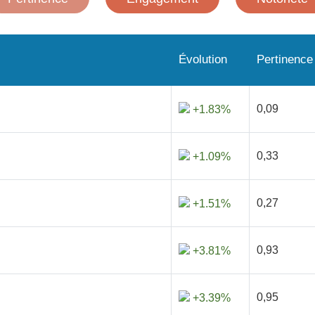
Évolution
Pertinence
0,09
+1.83%
0,33
+1.09%
0,27
+1.51%
0,93
+3.81%
0,95
+3.39%