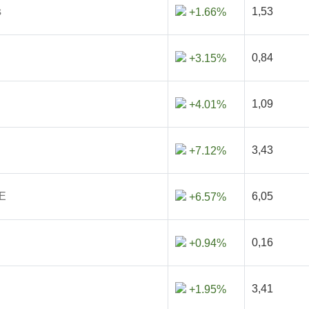
s
1,53
+1.66%
0,84
+3.15%
1,09
+4.01%
3,43
+7.12%
E
6,05
+6.57%
0,16
+0.94%
3,41
+1.95%